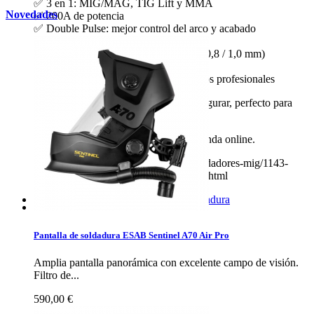
✅ 3 en 1: MIG/MAG, TIG Lift y MMA
Novedades
✅ 200A de potencia
✅ Double Pulse: mejor control del arco y acabado
✅ Pantalla LCD digital fácil de usar
✅ Admite bobinas de hasta 5 kg (0,6 / 0,8 / 1,0 mm)
✅ Tecnología IGBT inverter
✅ Ideal para acero, inoxidable y trabajos profesionales
Equipo potente, versátil y fácil de configurar, perfecto para
taller o uso intensivo.
Envío para toda España 24 horas en tienda online.
https://www.comercialdistrival.com/soldadores-mig/1143-
sherman-digimig-210-lcd-double-pulse.html
Pantalla de soldadura ESAB Sentinel A70 Air Pro
Amplia pantalla panorámica con excelente campo de visión.
Filtro de...
590,00 €