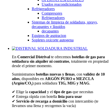
Usados reacondicionados
Refrigeradores
Compresores
Refrigeradores
Sistemas de limpieza de soldadura, sprays,
decapantes y líquidos
decapantes
Equipos de aspiracion
Sopletes oxicorte autogena
En
Comercial Distrival
te ofrecemos
botellas de gas para
soldadura sin alquiler ni contratos
, totalmente en propiedad
desde el primer momento.
Suministramos
botellas nuevas y llenas
, con
validez de 10
años
, disponibles en
ARGÓN PURO o MEZCLA
(Argón/CO₂)
para soldadura
TIG, MIG y MAG
.
✔ Elige la
capacidad
y el
tipo de gas
que necesitas
✔ Entrega rápida con botella
lista para usar
✔
Servicio de recarga a domicilio
con intercambio (te
llevamos una llena y recogemos la vacía)