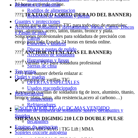
24 horas en tienda online.
Repuestos de maquinas
Rodillos de alimentacion
????
TEXTO SEO CORTO (DEBAJO DEL BANNER)
Repuestos de maquinas y piezas
Guantes y protecciones
Amplia gama de varillas TIG para todo tipo de materiales:
Accesorios Soldadura y Herramientas, Mesas, Carros, Discos
inox, aluminio, acero, latón, titanio, bronce y plata.
y Pastas de pulir
Soluciones profesionales para soldadura de precisión con
Carros
envío para toda España 24 horas en tienda online.
Esmeriles y taladros
Discos y pastas de pulido
????
ANCHOR (SI ENLAZAS EL BANNER)
Accesorios de soldadura
Herramientas y llaves
???? Varillas TIG para soldadura profesional
Sierras de cinta
Top ventas
???? Este banner debería enlazar a:
Outlet y usados
✔️ Categoría de varillas TIG
OFERTAS ESPECIALES
Usados reacondicionados
keywords (varillas de soldadura tig de inox, aluminio, titanio,
Refrigeradores
bronce, plata, laton, alta resistencia,acero al carbono…)
Compresores
Refrigeradores
Sistemas de limpieza de soldadura, sprays, decapantes y
líquidos
SHERMAN DIGIMIG 210 LCD DOUBLE PULSE
decapantes
Equipos de aspiracion
Soldadora MIG/MAG | TIG Lift | MMA
Sopletes oxicorte autogena