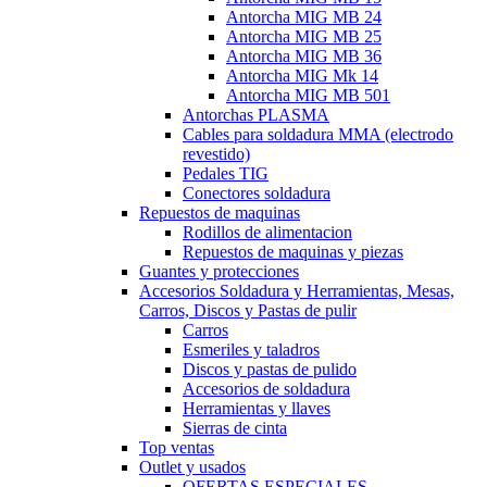
Antorcha MIG MB 24
Antorcha MIG MB 25
Antorcha MIG MB 36
Antorcha MIG Mk 14
Antorcha MIG MB 501
Antorchas PLASMA
Cables para soldadura MMA (electrodo
revestido)
Pedales TIG
Conectores soldadura
Repuestos de maquinas
Rodillos de alimentacion
Repuestos de maquinas y piezas
Guantes y protecciones
Accesorios Soldadura y Herramientas, Mesas,
Carros, Discos y Pastas de pulir
Carros
Esmeriles y taladros
Discos y pastas de pulido
Accesorios de soldadura
Herramientas y llaves
Sierras de cinta
Top ventas
Outlet y usados
OFERTAS ESPECIALES