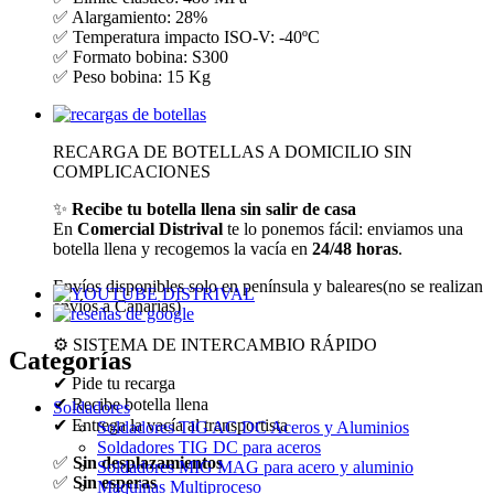
✅ Alargamiento: 28%
✅ Temperatura impacto ISO-V: -40ºC
✅ Formato bobina: S300
✅ Peso bobina: 15 Kg
RECARGA DE BOTELLAS A DOMICILIO SIN
COMPLICACIONES
✨
Recibe tu botella llena sin salir de casa
En
Comercial Distrival
te lo ponemos fácil: enviamos una
botella llena y recogemos la vacía en
24/48 horas
.
Envíos disponibles solo en península y baleares(no se realizan
envíos a Canarias)
⚙️ SISTEMA DE INTERCAMBIO RÁPIDO
Categorías
✔ Pide tu recarga
✔ Recibe botella llena
Soldadores
✔ Entrega la vacía al transportista
Soldadores TIG AC DC Aceros y Aluminios
Soldadores TIG DC para aceros
✅
Sin desplazamientos
Soldadores MIG MAG para acero y aluminio
✅
Sin esperas
Maquinas Multiproceso