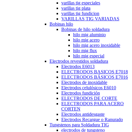
varillas tig especiales
varillas tig plata
varillas tig fundicion
VARILLAS TIG VARIADAS
Bobinas hilo
Bobinas de hilo soldadura
hilo mig aluminio
hilo mig acero
hilo mig acero inoxidable
hilo mig flux
hilo mig especial
Electrodos revestidos soldadura
Electrodos E6013
ELECTRODOS BASICOS E7018
ELECTRODOS BÁSICOS E7016
Electrodos de inoxidable
Electrodos celulósicos E6010
Electrodos fundición
ELECTRODOS DE CORTE
ELECTRODOS PARA ACERO
CORTEN
Electrodos antidesgaste
Electrodos Recargue o Ranurado
Tungstenos para Soldadura TIG
electrodos de tungsteno