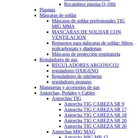
Recambios plasma Q-100i
Plasmas
Máscaras de soldar
Máscaras de soldar profesionales TIG
MIG MMA
MASCARAS DE SOLDAR CON
VENTILACION
Repuestos para máscaras de soldar: filtros,
policarbonato y diademas
Máscaras de protección respiratoria
Reguladores de gas
REGULADORES ARGON/CO2
reguladores OXIGENO
Reguladores de nitrógeno
reguladores propano
Mangueras y accesorios de gas
Antorchas, Pedales y Cables
Antorchas TIG
Antorcha TIG CABEZA SR 9
Antorcha TIG CABEZA SR 17
Antorcha TIG CABEZA SR 18
Antorcha TIG CABEZA SR 20
Antorcha TIG CABEZA SR 26
Antorchas MIG MAG
Antorcha MIG MB 15